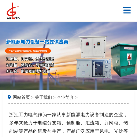
网站首页
>
关于我们
>
企业简介
>
浙江工力电气作为一家从事新能源电力设备制造的企业，
多年来致力于电缆分支箱、预制舱、汇流箱、并网柜、储
能站等产品的研发与生产，产品广泛应用于风电、光伏等