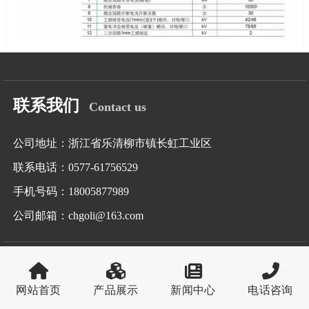
联系我们
Contact us
公司地址：浙江省乐清柳市镇长虹工业区
联系电话：0577-61756529
手机号码：18005877989
公司邮箱：chgoli@163.com
Copyright © 2024 浙江工力电气有限公司 All Rights Reserved. 版权所有
浙
网站首页
产品展示
新闻中心
电话咨询
ICP备13005595号